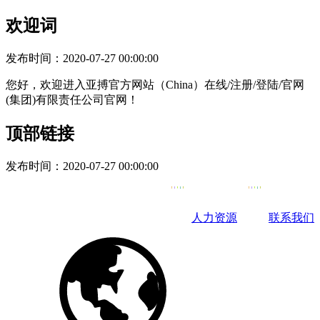
欢迎词
发布时间：
2020-07-27 00:00:00
您好，欢迎进入亚搏官方网站（China）在线/注册/登陆/官网
(集团)有限责任公司官网！
顶部链接
发布时间：
2020-07-27 00:00:00
人力资源
联系我们