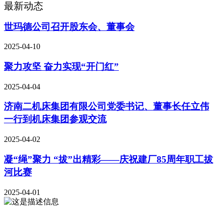
最新动态
世玛德公司召开股东会、董事会
2025-04-10
聚力攻坚 奋力实现“开门红”
2025-04-04
济南二机床集团有限公司党委书记、董事长任立伟
一行到机床集团参观交流
2025-04-02
凝“绳”聚力 “拔”出精彩——庆祝建厂85周年职工拔
河比赛
2025-04-01