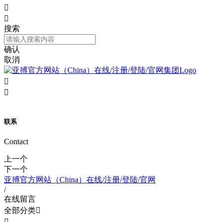


搜索
确认
取消


联系
Contact
上一个
下一个
亚搏官方网站（China）在线/注册/登陆/官网
/
在线留言
全部分类

