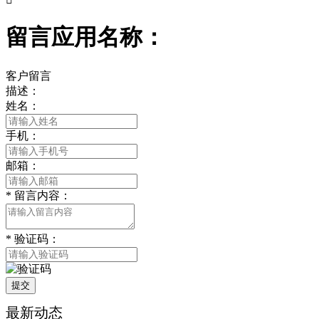
留言应用名称：
客户留言
描述：
姓名：
手机：
邮箱：
*
留言内容：
*
验证码：
提交
最新动态