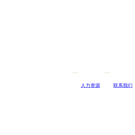
人力资源
联系我们