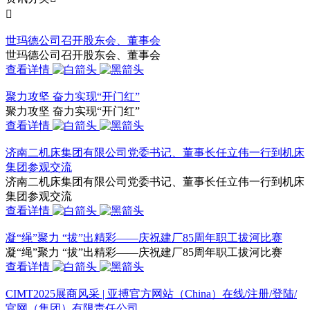

世玛德公司召开股东会、董事会
世玛德公司召开股东会、董事会
查看详情
聚力攻坚 奋力实现“开门红”
聚力攻坚 奋力实现“开门红”
查看详情
济南二机床集团有限公司党委书记、董事长任立伟一行到机床
集团参观交流
济南二机床集团有限公司党委书记、董事长任立伟一行到机床
集团参观交流
查看详情
凝“绳”聚力 “拔”出精彩——庆祝建厂85周年职工拔河比赛
凝“绳”聚力 “拔”出精彩——庆祝建厂85周年职工拔河比赛
查看详情
CIMT2025展商风采 | 亚搏官方网站（China）在线/注册/登陆/
官网（集团）有限责任公司