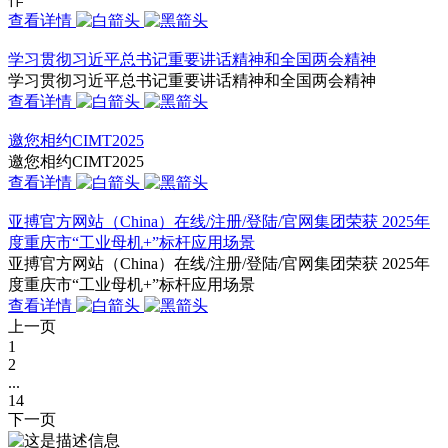
查看详情
学习贯彻习近平总书记重要讲话精神和全国两会精神
学习贯彻习近平总书记重要讲话精神和全国两会精神
查看详情
邀您相约CIMT2025
邀您相约CIMT2025
查看详情
亚搏官方网站（China）在线/注册/登陆/官网集团荣获 2025年
度重庆市“工业母机+”标杆应用场景
亚搏官方网站（China）在线/注册/登陆/官网集团荣获 2025年
度重庆市“工业母机+”标杆应用场景
查看详情
上一页
1
2
...
14
下一页