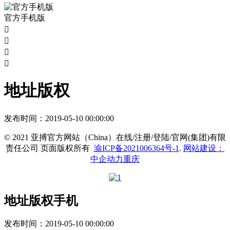
官方手机版




地址版权
发布时间：
2019-05-10 00:00:00
©️ 2021 亚搏官方网站（China）在线/注册/登陆/官网(集团)有限
责任公司 页面版权所有
渝ICP备2021006364号-1
.
网站建设：
中企动力
重庆
地址版权手机
发布时间：
2019-05-10 00:00:00