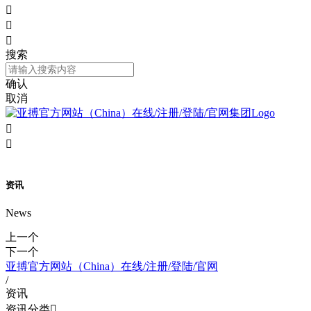



搜索
确认
取消


资讯
News
上一个
下一个
亚搏官方网站（China）在线/注册/登陆/官网
/
资讯
资讯分类
