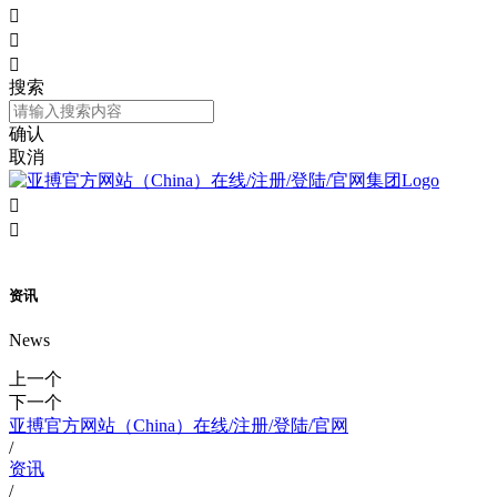



搜索
确认
取消


资讯
News
上一个
下一个
亚搏官方网站（China）在线/注册/登陆/官网
/
资讯
/