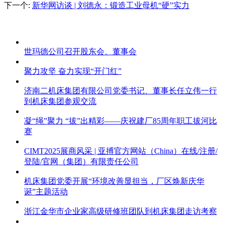
下一个
:
新华网访谈 | 刘德永：锻造工业母机“硬”实力
> 最新动态
世玛德公司召开股东会、董事会
聚力攻坚 奋力实现“开门红”
济南二机床集团有限公司党委书记、董事长任立伟一行
到机床集团参观交流
凝“绳”聚力 “拔”出精彩——庆祝建厂85周年职工拔河比
赛
CIMT2025展商风采 | 亚搏官方网站（China）在线/注册/
登陆/官网（集团）有限责任公司
机床集团党委开展“环境改善显担当，厂区焕新庆华
诞”主题活动
浙江金华市企业家高级研修班团队到机床集团走访考察