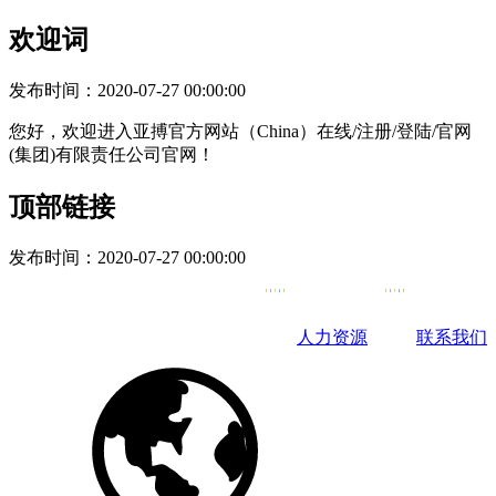
欢迎词
发布时间：
2020-07-27 00:00:00
您好，欢迎进入亚搏官方网站（China）在线/注册/登陆/官网
(集团)有限责任公司官网！
顶部链接
发布时间：
2020-07-27 00:00:00
人力资源
联系我们