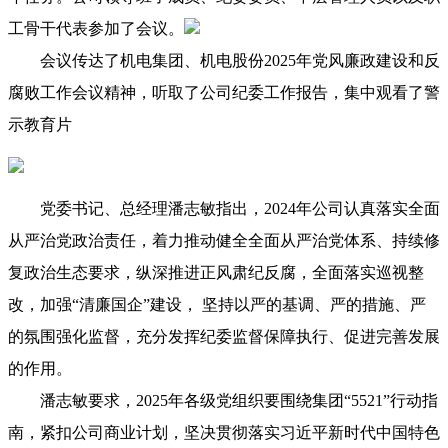
工骨干代表参加了会议。
会议传达了机电集团、机电股份2025年党风廉政建设和反
腐败工作会议精神，听取了公司纪委工作报告，集中观看了警
示教育片
党委书记、总经理潘志敏指出，2024年公司认真落实全面
从严治党政治责任，着力推动健全全面从严治党体系、持续修
复政治生态要求，纵深推进正风肃纪反腐，全面落实巡视整
改，加强“清廉国企”建设， 坚持以严的基调、严的措施、严
的氛围强化监督，充分发挥纪委监督保障执行、促进完善发展
的作用。
潘志敏要求，2025年各级党组织要围绕集团“5521”行动指
南，紧扣公司商业计划，坚决贯彻落实习近平新时代中国特色