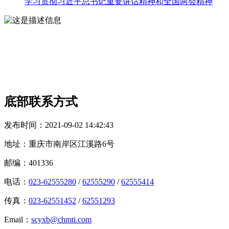
学习贯彻习近平总书记重要讲话精神和全国两会精神
您好！欢迎您来到亚搏官方网站（China）在线/注册/登陆/官
网集团官方网站，若您有任何垂询请使用以下方式联系我们，
谢谢！
底部联系方式
发布时间：
2021-09-02 14:42:43
地址：重庆市南岸区江溪路6号
邮编：401336
电话：
023-62555280
/
62555290
/
62555414
传真：
023-62551452
/
62551293
Email：
scyxb@chmti.com