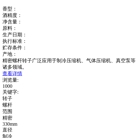
香型：
酒精度：
净含量：
原料：
生产日期：
执行标准：
贮存条件：
产地：
精密螺杆转子广泛应用于制冷压缩机、气体压缩机、真空泵等
诸多领域。
查看详情
浏览量
:
1000
关键字
:
转子
螺杆
范围
精密
330mm
直径
制冷