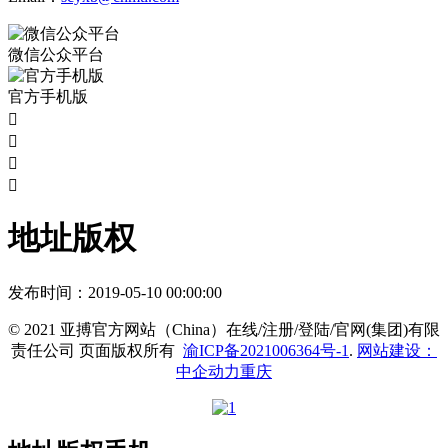
微信公众平台
官方手机版




地址版权
发布时间：
2019-05-10 00:00:00
©️ 2021 亚搏官方网站（China）在线/注册/登陆/官网(集团)有限
责任公司 页面版权所有
渝ICP备2021006364号-1
.
网站建设：
中企动力
重庆