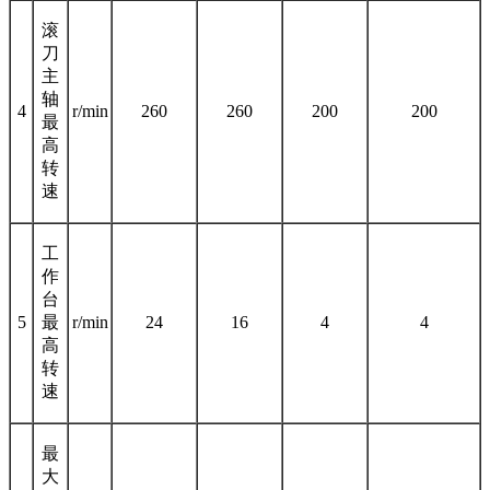
滚
刀
主
轴
4
r/min
260
260
200
200
最
高
转
速
工
作
台
5
最
r/min
24
16
4
4
高
转
速
最
大