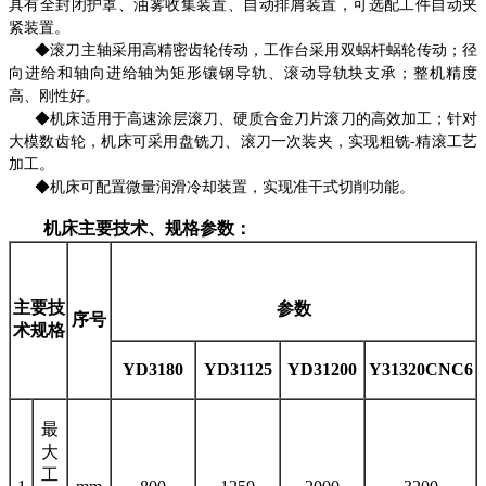
具有全封闭护罩、油雾收集装置、自动排屑装置，可选配工件自动夹
紧装置。
◆
滚刀主轴采用高精密齿轮传动，工作台采用双蜗杆蜗轮传动；径
向进给和轴向进给轴为矩形镶钢导轨、滚动导轨块支承；整机精度
高、刚性好。
◆
机床适用于高速涂层滚刀、硬质合金刀片滚刀的高效加工；针对
大模数齿轮，机床可采用盘铣刀、滚刀一次装夹，实现粗铣-精滚工艺
加工。
◆
机床可配置微量润滑冷却装置，实现准干式切削功能
。
机床主要技术、规格参数：
主要技
参数
序号
术规格
YD3180
YD31125
YD31200
Y31320CNC6
最
大
工