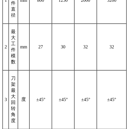
1
mm
800
1250
2000
3200
件
直
径
最
大
工
2
mm
27
30
32
32
件
模
数
刀
架
最
大
度
3
±45°
±45°
±45°
±45°
回
转
角
度