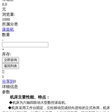
0.0
元
浏览量:
1000
所属分类
滚齿机
数量
-
+
库存:
立即咨询
返回列表

1
分享到
0
详细信息
参数
机床主要性能、特点：
◆
机床为六轴四联动大型数控滚齿机
。
◆
机床采用工作台固定，立柱移动完成径向进给的立式布局，机床