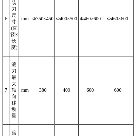
装
刀
尺
6
mm
Φ350×450
Φ400×500
Φ460×600
Φ460×600
寸
(直
径×
长
度)
滚
刀
最
大
7
轴
mm
380
400
600
600
向
移
动
量
滚